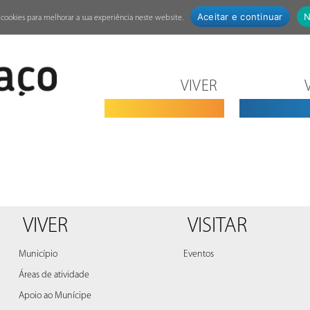
Aceitar e continuar
N
za cookies para melhorar a sua experiência neste website.
VIVER
VIVER
VISITAR
Município
Eventos
Áreas de atividade
Apoio ao Munícipe