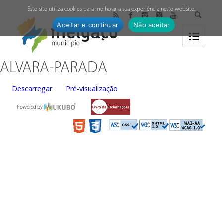
↓
Este site utiliza cookies para melhorar a sua experiência neste website.
Aceitar e continuar
Não aceitar
ALVARA-PARADA
Descarregar
Pré-visualização
Powered by