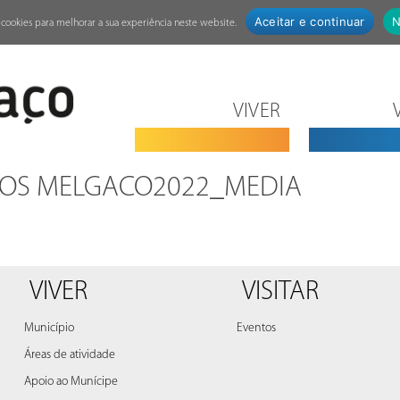
Aceitar e continuar
N
za cookies para melhorar a sua experiência neste website.
VIVER
UOS MELGACO2022_MEDIA
VIVER
VISITAR
Município
Eventos
Áreas de atividade
Apoio ao Munícipe