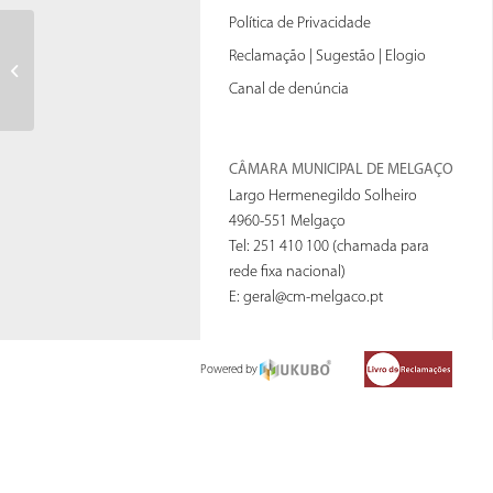
Política de Privacidade
Consulta Pública do Projeto de
Reclamação | Sugestão | Elogio
Plano de Ação do Plano Estratégico
Canal de denúncia
para os...
CÂMARA MUNICIPAL DE MELGAÇO
Largo Hermenegildo Solheiro
4960-551 Melgaço
Tel: 251 410 100 (chamada para
rede fixa nacional)
E:
geral@cm-melgaco.pt
Powered by