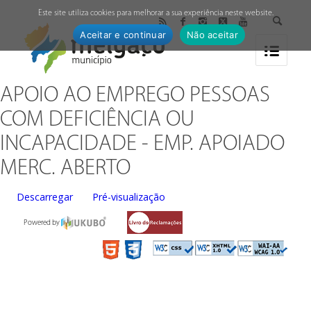
↓
Este site utiliza cookies para melhorar a sua experiência neste website.
Aceitar e continuar
Não aceitar
APOIO AO EMPREGO PESSOAS
COM DEFICIÊNCIA OU
INCAPACIDADE - EMP. APOIADO
MERC. ABERTO
Descarregar
Pré-visualização
Powered by