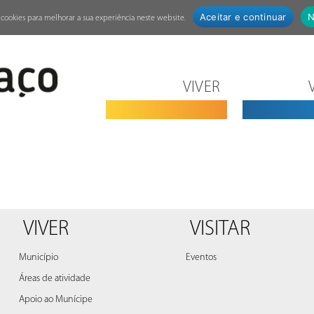
Aceitar e continuar
N
za cookies para melhorar a sua experiência neste website.
VIVER
VIVER
VISITAR
Município
Eventos
Áreas de atividade
Apoio ao Munícipe