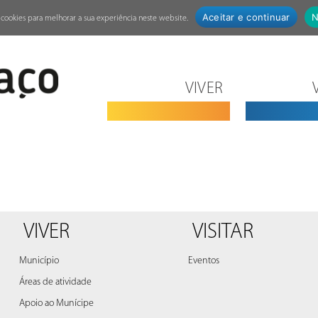
Aceitar e continuar
N
za cookies para melhorar a sua experiência neste website.
VIVER
VIVER
VISITAR
Município
Eventos
Áreas de atividade
Apoio ao Munícipe