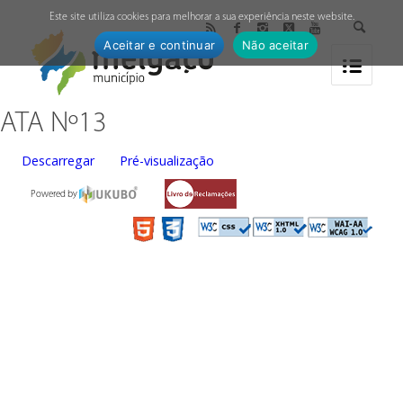
↓
Este site utiliza cookies para melhorar a sua experiência neste website.
Aceitar e continuar
Não aceitar
ATA Nº13
Descarregar
Pré-visualização
Powered by