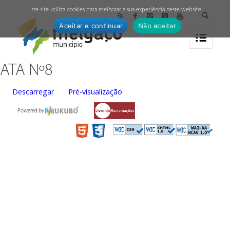
↓
Este site utiliza cookies para melhorar a sua experiência neste website.
Aceitar e continuar
Não aceitar
ATA Nº8
Descarregar
Pré-visualização
Powered by