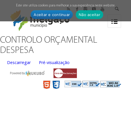
↓
Este site utiliza cookies para melhorar a sua experiência neste website.
Aceitar e continuar
Não aceitar
CONTROLO ORÇAMENTAL
DESPESA
Descarregar
Pré-visualização
Powered by