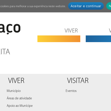
Aceitar e continuar
N
za cookies para melhorar a sua experiência neste website.
VIVER
ITA
VIVER
VISITAR
Município
Eventos
Áreas de atividade
Apoio ao Munícipe