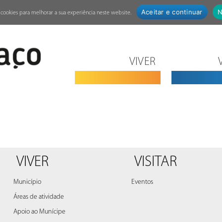
Aceitar e continuar
N
za cookies para melhorar a sua experiência neste website.
VIVER
VIVER
VISITAR
Município
Eventos
Áreas de atividade
Apoio ao Munícipe