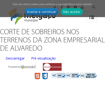
↓
Este site utiliza cookies para melhorar a sua experiência neste website.
Aceitar e continuar
Não aceitar
CORTE DE SOBREIROS NOS
TERRENOS DA ZONA EMPRESARIAL
DE ALVAREDO
Descarregar
Pré-visualização
Powered by