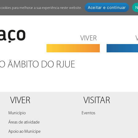
Aceitar e continuar
N
za cookies para melhorar a sua experiência neste website.
VIVER
O ÂMBITO DO RJUE
VIVER
VISITAR
Município
Eventos
Áreas de atividade
Apoio ao Munícipe