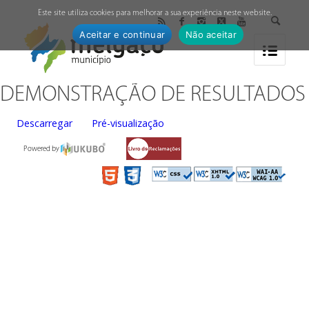
↓
Este site utiliza cookies para melhorar a sua experiência neste website.
Aceitar e continuar
Não aceitar
DEMONSTRAÇÃO DE RESULTADOS
Descarregar
Pré-visualização
Powered by