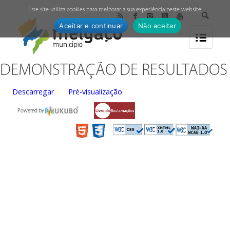
↓
Este site utiliza cookies para melhorar a sua experiência neste website.
Aceitar e continuar
Não aceitar
DEMONSTRAÇÃO DE RESULTADOS
Descarregar
Pré-visualização
Powered by