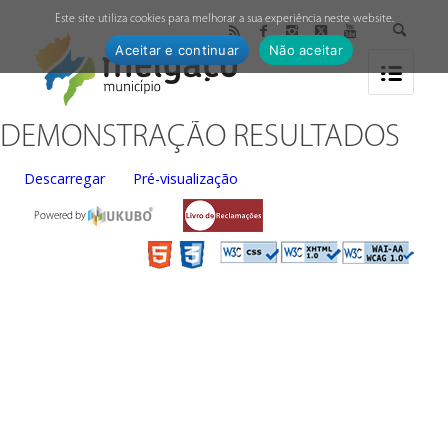
↓
Este site utiliza cookies para melhorar a sua experiência neste website.
Aceitar e continuar
Não aceitar
DEMONSTRAÇÃO RESULTADOS
Descarregar
Pré-visualização
Powered by