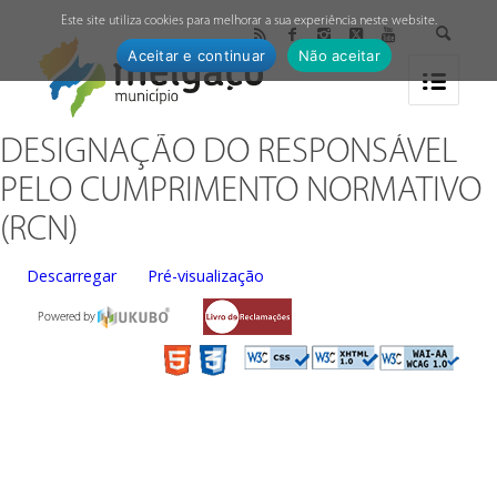
↓
Este site utiliza cookies para melhorar a sua experiência neste website.
Aceitar e continuar
Não aceitar
DESIGNAÇÃO DO RESPONSÁVEL
PELO CUMPRIMENTO NORMATIVO
(RCN)
Descarregar
Pré-visualização
Powered by