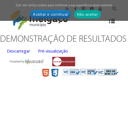
↓
Este site utiliza cookies para melhorar a sua experiência neste website.
Aceitar e continuar
Não aceitar
DEMONSTRAÇÃO DE RESULTADOS
Descarregar
Pré-visualização
Powered by