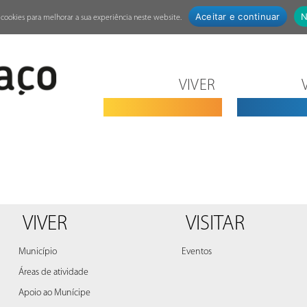
Aceitar e continuar
N
za cookies para melhorar a sua experiência neste website.
VIVER
VIVER
VISITAR
Município
Eventos
Áreas de atividade
Apoio ao Munícipe