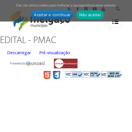
↓
Este site utiliza cookies para melhorar a sua experiência neste website.
Aceitar e continuar
Não aceitar
EDITAL - PMAC
Descarregar
Pré-visualização
Powered by