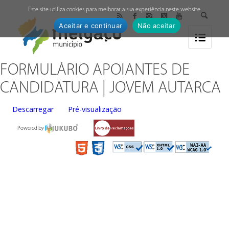
↓
Este site utiliza cookies para melhorar a sua experiência neste website.
Aceitar e continuar
Não aceitar
FORMULÁRIO APOIANTES DE
CANDIDATURA | JOVEM AUTARCA
Descarregar
Pré-visualização
Powered by