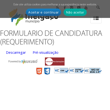
↓
Este site utiliza cookies para melhorar a sua experiência neste website.
Aceitar e continuar
Não aceitar
FORMULARIO DE CANDIDATURA
(REQUERIMENTO)
Descarregar
Pré-visualização
Powered by