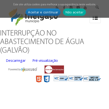
↓
Este site utiliza cookies para melhorar a sua experiência neste website.
Aceitar e continuar
Não aceitar
INTERRUPÇÃO NO
ABASTECIMENTO DE ÁGUA
(GALVÃO)
Descarregar
Pré-visualização
Powered by