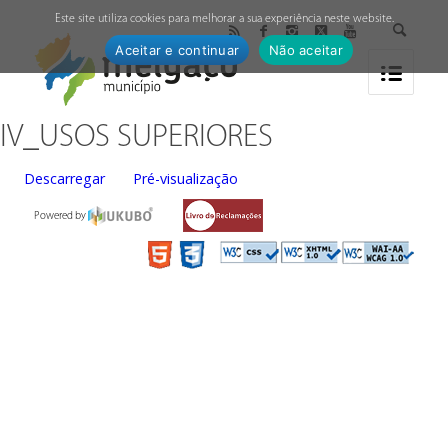
↓
Este site utiliza cookies para melhorar a sua experiência neste website.
Aceitar e continuar
Não aceitar
IV_USOS SUPERIORES
Descarregar
Pré-visualização
Powered by