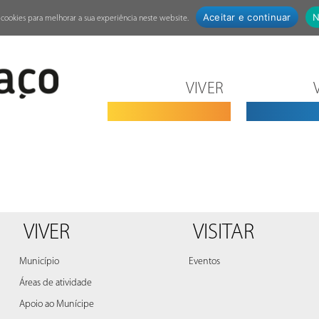
Aceitar e continuar
N
za cookies para melhorar a sua experiência neste website.
VIVER
VIVER
VISITAR
Município
Eventos
Áreas de atividade
Apoio ao Munícipe