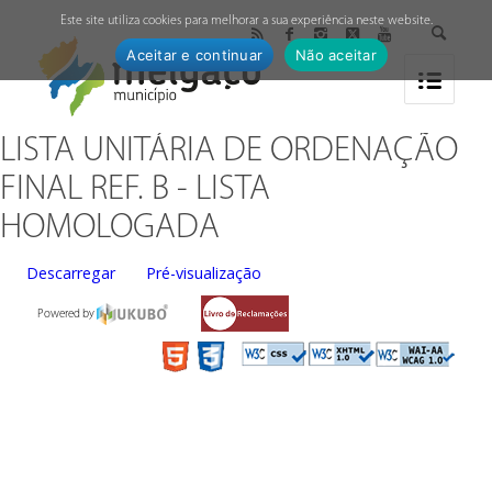
↓
Este site utiliza cookies para melhorar a sua experiência neste website.
Aceitar e continuar
Não aceitar
LISTA UNITÁRIA DE ORDENAÇÃO
FINAL REF. B - LISTA
HOMOLOGADA
Descarregar
Pré-visualização
Powered by