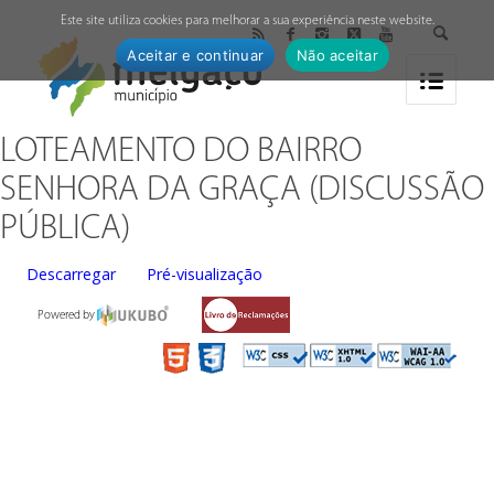
↓
Este site utiliza cookies para melhorar a sua experiência neste website.
Aceitar e continuar
Não aceitar
LOTEAMENTO DO BAIRRO
SENHORA DA GRAÇA (DISCUSSÃO
PÚBLICA)
Descarregar
Pré-visualização
Powered by