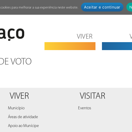
Aceitar e continuar
N
za cookies para melhorar a sua experiência neste website.
VIVER
DE VOTO
VIVER
VISITAR
Município
Eventos
Áreas de atividade
Apoio ao Munícipe