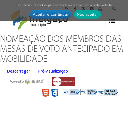
↓
Este site utiliza cookies para melhorar a sua experiência neste website.
Aceitar e continuar
Não aceitar
NOMEAÇÃO DOS MEMBROS DAS
MESAS DE VOTO ANTECIPADO EM
MOBILIDADE
Descarregar
Pré-visualização
Powered by