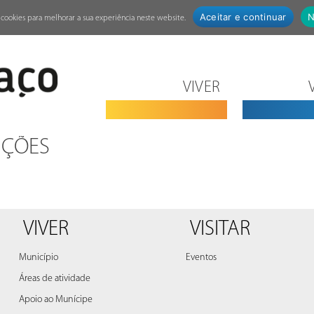
Aceitar e continuar
N
za cookies para melhorar a sua experiência neste website.
VIVER
NÇÕES
VIVER
VISITAR
Município
Eventos
Áreas de atividade
Apoio ao Munícipe