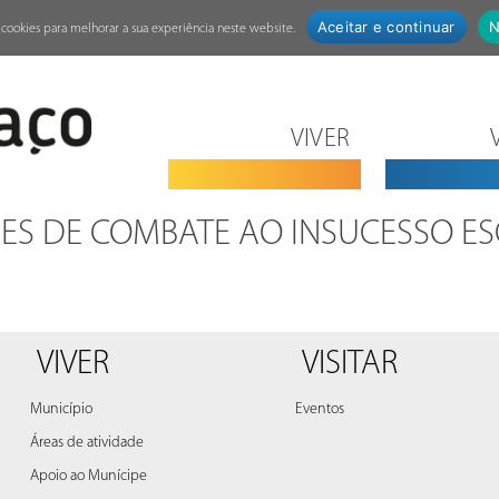
Aceitar e continuar
N
za cookies para melhorar a sua experiência neste website.
VIVER
ES DE COMBATE AO INSUCESSO E
VIVER
VISITAR
Município
Eventos
Áreas de atividade
Apoio ao Munícipe