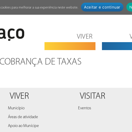
Aceitar e continuar
N
za cookies para melhorar a sua experiência neste website.
VIVER
 COBRANÇA DE TAXAS
VIVER
VISITAR
Município
Eventos
Áreas de atividade
Apoio ao Munícipe