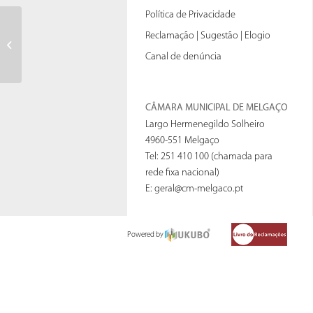
Política de Privacidade
Alteração à data da reunião
Reclamação | Sugestão | Elogio
ordinária pública do executivo
Canal de denúncia
municipal
CÂMARA MUNICIPAL DE MELGAÇO
Largo Hermenegildo Solheiro
4960-551 Melgaço
Tel: 251 410 100 (chamada para
rede fixa nacional)
E:
geral@cm-melgaco.pt
Powered by