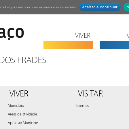
Aceitar e continuar
N
za cookies para melhorar a sua experiência neste website.
VIVER
 DOS FRADES
VIVER
VISITAR
Município
Eventos
Áreas de atividade
Apoio ao Munícipe