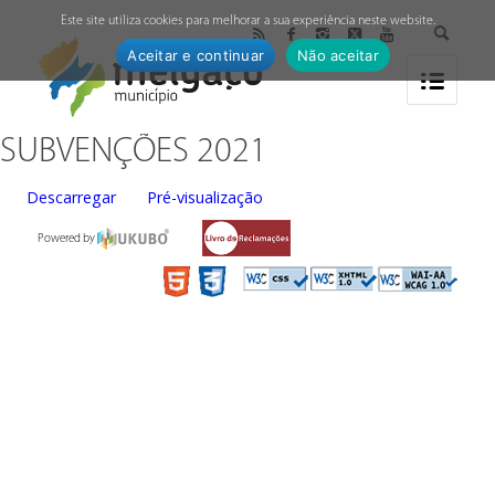
↓
Este site utiliza cookies para melhorar a sua experiência neste website.
Aceitar e continuar
Não aceitar
SUBVENÇÕES 2021
Descarregar
Pré-visualização
Powered by