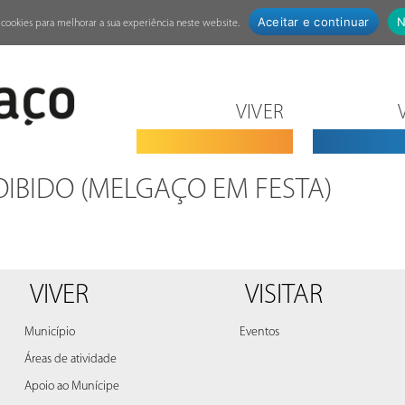
Aceitar e continuar
N
za cookies para melhorar a sua experiência neste website.
VIVER
IBIDO (MELGAÇO EM FESTA)
VIVER
VISITAR
Município
Eventos
Áreas de atividade
Apoio ao Munícipe