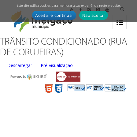
↓
Este site utiliza cookies para melhorar a sua experiência neste website.
Aceitar e continuar
Não aceitar
TRÂNSITO CONDICIONADO (RUA
DE CORUJEIRAS)
Descarregar
Pré-visualização
Powered by