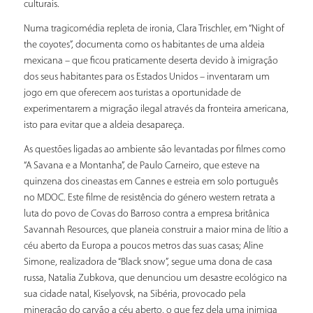
culturais.
Numa tragicomédia repleta de ironia, Clara Trischler, em “Night of
the coyotes”, documenta como os habitantes de uma aldeia
mexicana – que ficou praticamente deserta devido à imigração
dos seus habitantes para os Estados Unidos – inventaram um
jogo em que oferecem aos turistas a oportunidade de
experimentarem a migração ilegal através da fronteira americana,
isto para evitar que a aldeia desapareça.
As questões ligadas ao ambiente são levantadas por filmes como
“A Savana e a Montanha”, de Paulo Carneiro, que esteve na
quinzena dos cineastas em Cannes e estreia em solo português
no MDOC. Este filme de resistência do género western retrata a
luta do povo de Covas do Barroso contra a empresa britânica
Savannah Resources, que planeia construir a maior mina de lítio a
céu aberto da Europa a poucos metros das suas casas; Aline
Simone, realizadora de “Black snow”, segue uma dona de casa
russa, Natalia Zubkova, que denunciou um desastre ecológico na
sua cidade natal, Kiselyovsk, na Sibéria, provocado pela
mineração do carvão a céu aberto, o que fez dela uma inimiga