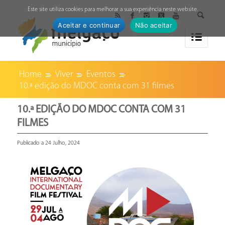
↓
Este site utiliza cookies para melhorar a sua experiência neste website.
Aceitar e continuar
Não aceitar
Home
Viver
Eventos
10.ª edição do MDOC conta com 31 filmes
10.ª EDIÇÃO DO MDOC CONTA COM 31
FILMES
Publicado a 24 Julho, 2024