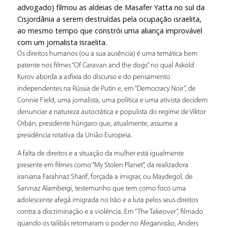
advogado) filmou as aldeias de Masafer Yatta no sul da
Cisjordânia a serem destruídas pela ocupação israelita,
ao mesmo tempo que constrói uma aliança improvável
com um jornalista israelita.
Os direitos humanos (ou a sua ausência) é uma temática bem
patente nos filmes “Of Caravan and the dogs” no qual Askold
Kurov aborda a asfixia do discurso e do pensamento
independentes na Rússia de Putin e, em “Democracy Noir”, de
Connie Field, uma jornalista, uma política e uma ativista decidem
denunciar a natureza autocrática e populista do regime de Viktor
Orbán, presidente húngaro que, atualmente, assume a
presidência rotativa da União Europeia.
A falta de direitos e a situação da mulher está igualmente
presente em filmes como “My Stolen Planet”, da realizadora
iraniana Farahnaz Sharif, forçada a imigrar, ou Maydegol, de
Sarvnaz Alambeigi, testemunho que tem como foco uma
adolescente afegã imigrada no Irão e a luta pelos seus direitos
contra a discriminação e a violência. Em “The Takeover”, filmado
quando os talibãs retomaram o poder no Afeganistão, Anders