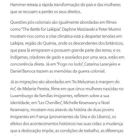
Hammer retrata a rápida transformação do país e das mulheres
que se recusam a perder os seus direitos.
Questões pós-coloniais são igualmente abordadas em filmes
como “The Battle for Laikipia”. Daphne Matziaraki e Peter Murimi
mostram-nos como a crise climática está a despertar tensões em
Laikipia, região do Quénia, onde os descendentes dos britânicos,
que para lá emigraram e possuem grande parte das terras, e os
indígenas, criadores de gado e assolados por uma seca, estão em
concorrência direta. Já em “Fogo no lodo”, Catarina Laranjeiro e
Daniel Barroca trazem as memórias da guerra colonial.
Já as migrações são abordadas em “As Melusinas à margem do
rio”, de Melanie Pereira, filme em que cinco mulheres nascidas no
Luxemburgo de famílias imigrantes, refletem sobre a sua
identidade; em “Les Chenilles”, Michelle Keserwany e Noel
Keserwany, mostram-nos através da história de duas jovens
imigrantes em França (provenientes da Síria e do Líbano), os
efeitos dos acontecimentos históricos nas suas vidas: a mudança
que a deslocação impõe, as condições de trabalho, as diferenças