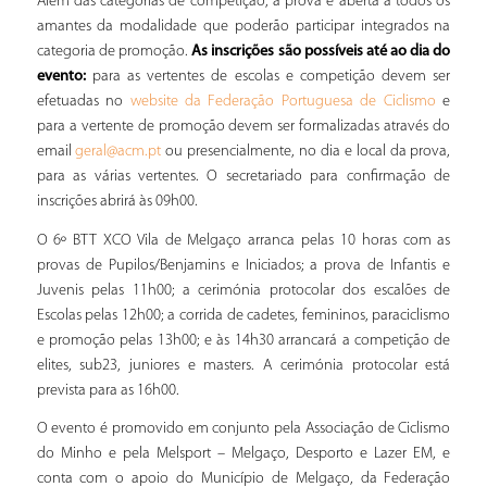
Além das categorias de competição, a prova é aberta a todos os
amantes da modalidade que poderão participar integrados na
categoria de promoção.
As inscrições são possíveis até ao dia do
evento:
para as vertentes de escolas e competição devem ser
efetuadas no
e
website da Federação Portuguesa de Ciclismo
para a vertente de promoção devem ser formalizadas através do
email
ou presencialmente, no dia e local da prova,
geral@acm.pt
para as várias vertentes. O secretariado para confirmação de
inscrições abrirá às 09h00.
O 6º BTT XCO Vila de Melgaço arranca pelas 10 horas com as
provas de Pupilos/Benjamins e Iniciados; a prova de Infantis e
Juvenis pelas 11h00; a cerimónia protocolar dos escalões de
Escolas pelas 12h00; a corrida de cadetes, femininos, paraciclismo
e promoção pelas 13h00; e às 14h30 arrancará a competição de
elites, sub23, juniores e masters. A cerimónia protocolar está
prevista para as 16h00.
O evento é promovido em conjunto pela Associação de Ciclismo
do Minho e pela Melsport – Melgaço, Desporto e Lazer EM, e
conta com o apoio do Município de Melgaço, da Federação