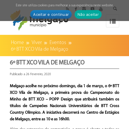
↓
Este site utiliza cookies para melhorar a sua experiência neste website.
Aceitar e continuar
Não aceitar
Home
Viver
Eventos
6º BTT XCO Vila de Melgaço
6º BTT XCO VILA DE MELGAÇO
Publicado a 26 Fevereiro, 2020
Melgaço acolhe no próximo domingo, dia 1 de março, o 6º BTT
XCO Vila de Melgaço, a primeira prova do Campeonato do
Minho de BTT XCO – POPP Design que atribuirá também os
títulos de Campeões Nacionais Universitários de BTT Cross
Country Olímpico. A iniciativa decorrerá no Centro de Estágios
de Melgaço, entre as 10 e as 16h00.