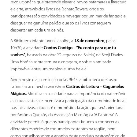
revolucionária que pretende elevar a novos patamares a literatura
e a arte, através dos livros de Richard Towers, onde os
participantes são convidados a navegar por um mar de fantasia e
desaguar na genuína paixão que só os livros conseguem
despertar em cada um de nós.
A Biblioteca infantojuvenil acolhe, a
18 de novembro
, pelas
10h30, a atividade
Contos Contigo – “Eu conto para que tu
sonhes”
, baseada na obra “O regresso da Baleia”, de Benji Davies.
Uma história sobre ternura e coragem, e sobre a amizade
improvável entre um menino e uma baleia.
Ainda neste dia, com início pelas 9h45, a biblioteca de Castro
Laboreiro acolherá o workshop
Castros de Leitura – Cogumelos
Mágicos.
Mobilizar a sociedade para a importância do património
e cultura castreja e incentivar a participação da comunidade local
nas iniciativas culturais é o propósito da ação que será orientada
por António Queirós, da Associação Micológica “A Pantorra”. A
atividade permitirá que os participantes fiquem a conhecer as
diferentes espécies de cogumelos existentes na região, bem
como conselhos sobre a apanha deste produto gastronómico de