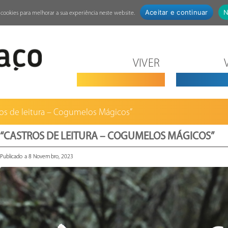
Aceitar e continuar
N
za cookies para melhorar a sua experiência neste website.
VIVER
ros de leitura – Cogumelos Mágicos”
“CASTROS DE LEITURA – COGUMELOS MÁGICOS”
Publicado a 8 Novembro, 2023