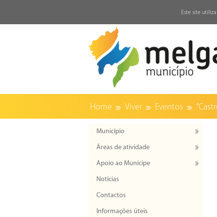
↓
Este site utili
Home
Viver
Eventos
“Cast
Município
Áreas de atividade
Apoio ao Munícipe
Notícias
Contactos
Informações úteis