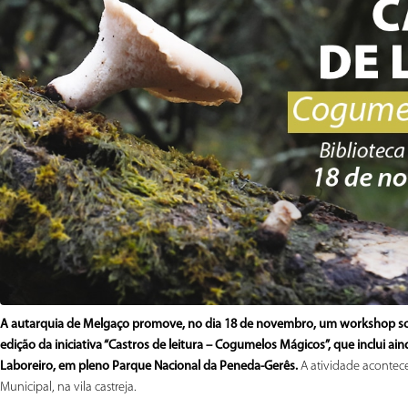
A autarquia de Melgaço promove, no dia 18 de novembro, um workshop sob
edição da iniciativa “Castros de leitura – Cogumelos Mágicos”, que inclui ai
Laboreiro, em pleno Parque Nacional da Peneda-Gerês.
A atividade acontece
Municipal, na vila castreja.