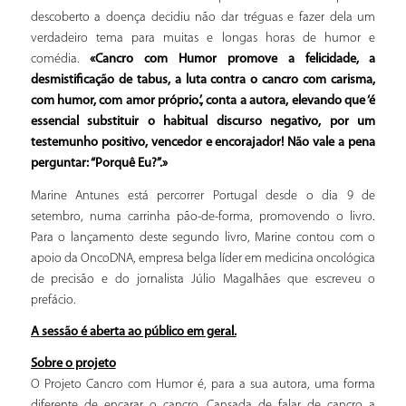
descoberto a doença decidiu não dar tréguas e fazer dela um
verdadeiro tema para muitas e longas horas de humor e
comédia.
«Cancro com Humor promove a felicidade, a
desmistificação de tabus, a luta contra o cancro com carisma,
com humor, com amor próprio.’, conta a autora, elevando que ‘é
essencial substituir o habitual discurso negativo, por um
testemunho positivo, vencedor e encorajador! Não vale a pena
perguntar: “Porquê Eu?”.»
Marine Antunes está percorrer Portugal desde o dia 9 de
setembro, numa carrinha pão-de-forma, promovendo o livro.
Para o lançamento deste segundo livro, Marine contou com o
apoio da OncoDNA, empresa belga líder em medicina oncológica
de precisão e do jornalista Júlio Magalhães que escreveu o
prefácio.
A sessão é aberta ao público em geral.
Sobre o projeto
O Projeto Cancro com Humor é, para a sua autora, uma forma
diferente de encarar o cancro. Cansada de falar de cancro a