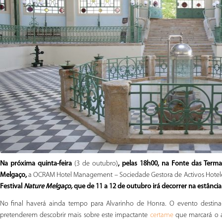
Na próxima quinta-feira
(3 de outubro)
, pelas 18h00, na Fonte das Term
Melgaço,
a OCRAM Hotel Management – Sociedade Gestora de Activos Hotele
Festival
Nature Melgaço,
que de 11 a 12 de outubro irá decorrer na estância
No final haverá ainda tempo para Alvarinho de Honra. O evento destina
pretenderem descobrir mais sobre este impactante
que marcará o a
certame