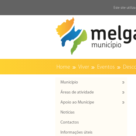
↓
Este site utili
Home
Viver
Eventos
Desco
Município
Áreas de atividade
Apoio ao Munícipe
Notícias
Contactos
Informações úteis