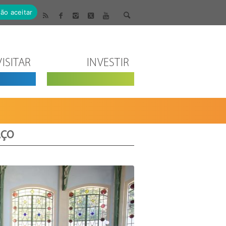
ão aceitar
VISITAR
INVESTIR
AÇO