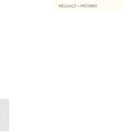
MELGAÇO + PRÓXIMO
Centro de Marcha e
Corrida de Melgaço