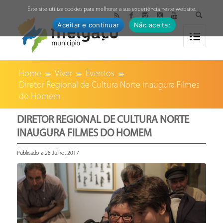
↓
Este site utiliza cookies para melhorar a sua experiência neste website.
Aceitar e continuar
Não aceitar
Home
Viver
Eventos
Diretor Regional de Cultura Norte inaugura Filmes
do Homem
DIRETOR REGIONAL DE CULTURA NORTE
INAUGURA FILMES DO HOMEM
Publicado a 28 Julho, 2017