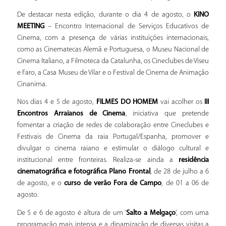
De destacar nesta edição, durante o dia 4 de agosto, o
KINO
MEETING
– Encontro Internacional de Serviços Educativos de
Cinema, com a presença de várias instituições internacionais,
como as Cinematecas Alemã e Portuguesa, o Museu Nacional de
Cinema Italiano, a Filmoteca da Catalunha, os Cineclubes de Viseu
e Faro, a Casa Museu de Vilar e o Festival de Cinema de Animação
Cinanima.
Nos dias 4 e 5 de agosto,
FILMES DO HOMEM
vai acolher os
III
Encontros Arraianos de Cinema
, iniciativa que pretende
fomentar a criação de redes de colaboração entre Cineclubes e
Festivais de Cinema da raia Portugal/Espanha, promover e
divulgar o cinema raiano e estimular o diálogo cultural e
institucional entre fronteiras. Realiza-se ainda a
residência
cinematográfica e fotográfica Plano Frontal
, de 28 de julho a 6
de agosto, e o
curso de verão Fora de Campo
, de 01 a 06 de
agosto.
De 5 e 6 de agosto é altura de um ‘
Salto a Melgaço
’, com uma
programação mais intensa e a dinamização de diversas visitas a