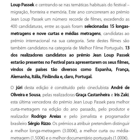
Loup Passek
e centrando-se nas temáticas habituais do festival –
migração, fronteira e memória. Este ano concorreram ao prémio
Jean Loup Passek um número recorde de filmes, excedendo as
400 candidaturas, entre as quais foram
selecionadas 15 longas-
metragens e nove curtas e médias metragens
, candidatas ao
prémio internacional na sua categoria. Sete destes filmes são
também candidatos na categoria de Melhor Filme Português.
13
dos realizadores candidatos ao prémio Jean Loup Passek
estarão presentes no Festival para apresentarem os seus filmes,
vindos de países tão diversos como Espanha, França,
Alemanha, Itália, Finlândia e, claro, Portugal.
O
júri
desta edição é constituído pelo cineclubista
André de
Oliveira e Sousa
, pelas realizadoras
Graça Castanheira
e
Iris Zaki
,
esta última vencedora do prémio Jean Loup Passek para melhor
curta-metragem na edição do ano passado, pelo produtor e
realizador
Rodrigo Areias
e pelo jornalista e programador
brasileiro
Sérgio Rizzo
. Os prémios a atribuir pretendem distinguir
a melhor longa-metragem (3.000€), a melhor curta ou média-
metragem (1.500€) e o melhor documentário português (1.000€).