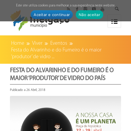
↓
Este site utiliza cookies para melhorar a sua experiência neste website.
Aceitar e continuar
Não aceitar
Home
Viver
Eventos
Festa do Alvarinho e do Fumeiro é o maior
‘produtor’ de vidro ...
FESTA DO ALVARINHO E DO FUMEIRO É O
MAIOR ‘PRODUTOR’ DE VIDRO DO PAÍS
Publicado a 26 Abril, 2018