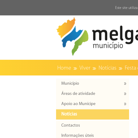
↓
Este site utili
Home
Viver
Notícias
Festa
Município
Áreas de atividade
Apoio ao Munícipe
Notícias
Contactos
Informações úteis