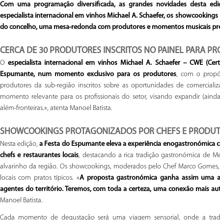
Com uma programação diversificada, as grandes novidades desta ed
especialista internacional em vinhos Michael A. Schaefer, os showcookings
do concelho, uma mesa-redonda com produtores e momentos musicais prota
CERCA DE 30 PRODUTORES INSCRITOS NO PAINEL PARA PR
O
especialista internacional em vinhos Michael A. Schaefer – CWE (Cert
Espumante, num momento exclusivo para os produtores
, com o propós
produtores da sub-região inscritos sobre as oportunidades de comercial
momento relevante para os profissionais do setor, visando expandir (ain
além-fronteiras.», atenta Manoel Batista.
SHOWCOOKINGS PROTAGONIZADOS POR CHEFS E PRODUT
Nesta edição,
a Festa do Espumante eleva a experiência enogastronómic
chefs e restaurantes locais
, destacando a rica tradição gastronómica de
alvarinho da região. Os showcookings, moderados pelo Chef Marco Gomes, 
locais com pratos típicos. «
A proposta gastronómica ganha assim uma au
agentes do território. Teremos, com toda a certeza, uma conexão mais autên
Manoel Batista.
Cada momento de degustação será uma viagem sensorial, onde a tradiç