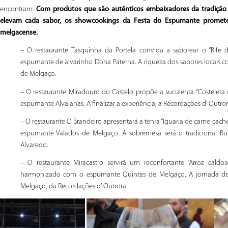
encontram.
Com produtos que são autênticos embaixadores da tradição
elevam cada sabor, os showcookings da Festa do Espumante prometem
melgacense.
– O restaurante Tasquinha da Portela convida a saborear o “Bif
espumante de alvarinho Dona Paterna. A riqueza dos sabores locais 
de Melgaço.
– O restaurante Miradouro do Castelo propõe a suculenta “Costele
espumante Alvaianas. A finalizar a experiência, a Recordações d’ Outro
– O restaurante O Brandeiro apresentará a tenra “Iguaria de carne c
espumante Valados de Melgaço. A sobremesa será o tradicional Bu
Alvaredo.
– O restaurante Miracastro servirá um reconfortante “Arroz cald
harmonizado com o espumante Quintas de Melgaço. A jornada de 
Melgaço, da Recordações d’ Outrora.