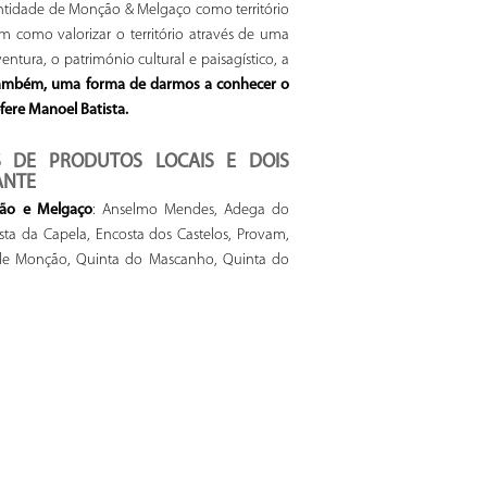
dentidade de Monção & Melgaço como território
m como valorizar o território através de uma
entura, o património cultural e paisagístico, a
 também, uma forma de darmos a conhecer o
efere Manoel Batista.
 DE PRODUTOS LOCAIS E DOIS
ANTE
ção e Melgaço
: Anselmo Mendes, Adega do
ta da Capela, Encosta dos Castelos, Provam,
l de Monção, Quinta do Mascanho, Quinta do