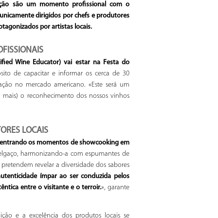
ição são um momento profissional com o
 unicamente dirigidos por chefs e produtores
gonizados por artistas locais.
OFISSIONAIS
ified Wine Educator) vai estar na Festa do
ito de capacitar e informar os cerca de 30
ização no mercado americano. «Este será um
da mais) o reconhecimento dos nossos vinhos
ORES LOCAIS
a centrando os momentos de showcooking em
 Melgaço, harmonizando-a com espumantes de
pretendem revelar a diversidade dos sabores
tenticidade ímpar ao ser conduzida pelos
tica entre o visitante e o terroir.
», garante
ão e a excelência dos produtos locais se