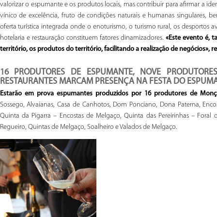
valorizar o espumante e os produtos locais, mas contribuir para afirmar a i
vínico de excelência, fruto de condições naturais e humanas singulares, be
oferta turística integrada onde o enoturismo, o turismo rural, os desportos av
hotelaria e restauração constituem fatores dinamizadores.
«Este evento é,
território, os produtos do território, facilitando a realização de negócios», r
16 PRODUTORES DE ESPUMANTE, NOVE PRODUTORES
RESTAURANTES MARCAM PRESENÇA NA FESTA DO ESPUM
Estarão em prova espumantes produzidos por 16 produtores de Mon
Sossego, Alvaianas, Casa de Canhotos, Dom Ponciano, Dona Paterna, Encos
Quinta da Pigarra – Encostas de Melgaço, Quinta das Pereirinhas – Fora
Regueiro, Quintas de Melgaço, Soalheiro e Valados de Melgaço.