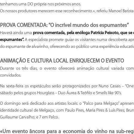
tenhamos uma DO própria nos próximos anos.
Os nossos produtores merecem esse reconhecimento.», referiu Manoel Batista
PROVA COMENTADA: “O incrível mundo dos espumantes”
Haverá ainda uma
prova comentada, pela enóloga Patrícia Peixoto, que se
espumantes”.
A especialista promete guiar os visitantes numa descoberta ap
do espumante de alvarinho, oferecendo ao público uma experiência educativa
ANIMAÇÃO E CULTURA LOCAL ENRIQUECEM O EVENTO
Durante os três dias, o evento oferecerá animação cultural variada com 
convidados.
Na sexta-feira os espetáculos serão protagonizados por Nuno Casais – “
sábado pelos grupos Hourglass – Duo Áurea & Teófilo e Smells like 90’s.
O domingo será dedicado aos artistas locais: o “Palco para Melgaço” aprese
identidade cultural de Melgaço, com Paulo Pires, Maria Pires & Luís Pires; B
Guillaume Carvalho; e 7 em Palco.
«Um evento âncora para a economia do vinho na sub-re