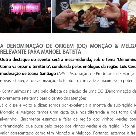
A DENOMINAÇÃO DE ORIGEM (DO) MONÇÃO & MELG
RELEVANTE PARA MANOEL BATISTA
Outro destaque do evento será a mesa-redonda, sob o tema “Denomi
Como valorizar o território”, conduzida pelos enólogos da região Luís C
moderação de Joana Santiago
(APA – Associação de Produtores de Monção e
novas estratégias de valorização do território, com vista a maximizar o potenc
«Continuámos na luta pelo debate da criação de uma DO (Denominação de Or
novamente este tema para o centro das atenções.
Já o disse e volto a dizer: somos por excelência a montra da sub-regiã
Monção e Melgaço temos uma casta que nos diferencia e nos torna únic
alvarinho. Claramente estamos a falar da região dos vinhos verdes c
diferenciação, que puxa pelo preço dos vinhos verdes e da região. Não 
valor acrescentado como têm Monção e Melgaço. Portanto, estamos à fren