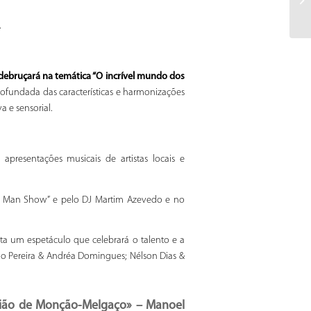
.
 debruçará na temática “O incrível mundo dos
rofundada das características e harmonizações
 e sensorial.
apresentações musicais de artistas locais e
One Man Show” e pelo DJ Martim Azevedo e no
nta um espetáculo que celebrará o talento e a
runo Pereira & Andréa Domingues; Nélson Dias &
gião de Monção-Melgaço» – Manoel