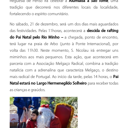
freguesia de Penso irá celebrar a
Alumiada a São Tomé
, uma
tradição que decorrerá nos diferentes locais da localidade,
fortalecendo o espírito comunitário.
No sábado, 21 de dezembro, será um dos dias mais aguardados
das festividades. Pelas 11horas, acontecerá a
descida de rafting
do Pai Natal pelo Rio Minho –
a chegada, ponto de encontro,
terá lugar na praia de Arbo (junto à Ponte Internacional), por
volta das 11h30. Neste momento, S. Nicolau irá entregar uns
miminhos aos mais pequenos. Esta ação, que acontecerá em
parceria com a Associação Melgaço Radical, combina a tradição
natalícia com a adrenalina que caracteriza Melgaço, o destino
mais radical de Portugal. Ao início da tarde, pelas 14 horas, o
Pai
Natal estará no Largo Hermenegildo Solheiro
para receber todas
as crianças e graúdos.