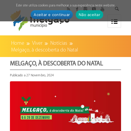
↓
Este site utiliza cookies para melhorar a sua experiência neste website.
Aceitar e continuar
Não aceitar
Home
Viver
Notícias
Melgaço, à descoberta do Natal
MELGAÇO, À DESCOBERTA DO NATAL
Publicado a 27 Novembro, 2024