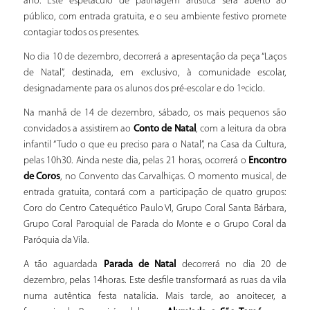
ano. Este espetáculo de patinagem artística será aberto ao
público, com entrada gratuita, e o seu ambiente festivo promete
contagiar todos os presentes.
No dia 10 de dezembro, decorrerá a apresentação da peça “Laços
de Natal”, destinada, em exclusivo, à comunidade escolar,
designadamente para os alunos dos pré-escolar e do 1ºciclo.
Na manhã de 14 de dezembro, sábado, os mais pequenos são
convidados a assistirem ao
Conto de Natal
, com a leitura da obra
infantil “Tudo o que eu preciso para o Natal”, na Casa da Cultura,
pelas 10h30. Ainda neste dia, pelas 21 horas, ocorrerá o
Encontro
de Coros
, no Convento das Carvalhiças. O momento musical, de
entrada gratuita, contará com a participação de quatro grupos:
Coro do Centro Catequético Paulo VI, Grupo Coral Santa Bárbara,
Grupo Coral Paroquial de Parada do Monte e o Grupo Coral da
Paróquia da Vila.
A tão aguardada
Parada de Natal
decorrerá no dia 20 de
dezembro, pelas 14horas. Este desfile transformará as ruas da vila
numa autêntica festa natalícia. Mais tarde, ao anoitecer, a