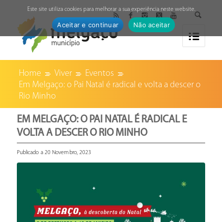
↓
Este site utiliza cookies para melhorar a sua experiência neste website.
Aceitar e continuar
Não aceitar
Home
Viver
Eventos
Em Melgaço: o Pai Natal é radical e volta a descer o
Rio Minho
EM MELGAÇO: O PAI NATAL É RADICAL E
VOLTA A DESCER O RIO MINHO
Publicado a 20 Novembro, 2023