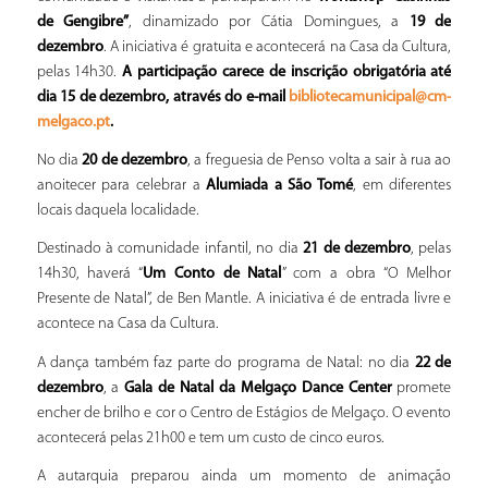
de Gengibre”
, dinamizado por Cátia Domingues, a
19 de
dezembro
. A iniciativa é gratuita e acontecerá na Casa da Cultura,
pelas 14h30.
A participação carece de inscrição obrigatória até
dia 15 de dezembro, através do e-mail
bibliotecamunicipal@cm-
.
melgaco.pt
No dia
20 de dezembro
, a freguesia de Penso volta a sair à rua ao
anoitecer para celebrar a
Alumiada a São Tomé
, em diferentes
locais daquela localidade.
Destinado à comunidade infantil, no dia
21 de dezembro
, pelas
14h30, haverá “
Um Conto de Natal
” com a obra “O Melhor
Presente de Natal”, de Ben Mantle. A iniciativa é de entrada livre e
acontece na Casa da Cultura.
A dança também faz parte do programa de Natal: no dia
22 de
dezembro
, a
Gala de Natal da Melgaço Dance Center
promete
encher de brilho e cor o Centro de Estágios de Melgaço. O evento
acontecerá pelas 21h00 e tem um custo de cinco euros.
A autarquia preparou ainda um momento de animação