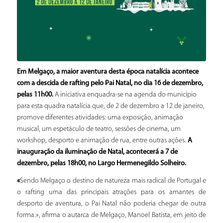
Em Melgaço, a maior aventura desta época natalícia acontece
com a descida de rafting pelo Pai Natal,
no dia 16 de dezembro,
pelas 11h00.
A iniciativa enquadra-se na agenda do município
para esta quadra natalícia que, de 2 de dezembro a 12 de janeiro,
promove diferentes atividades: uma exposição, animação
musical, um espetáculo de teatro, sessões de cinema, um
workshop, desporto e animação de rua, entre outras ações.
A
inauguração da iluminação de Natal, acontecerá a 7 de
dezembro, pelas 18h00, no Largo Hermenegildo Solheiro.
«
Sendo Melgaço o destino de natureza mais radical de Portugal e
o rafting uma das principais atrações para os amantes de
desporto de aventura, o Pai Natal não poderia chegar de outra
forma.», afirma o autarca de Melgaço, Manoel Batista, em jeito de