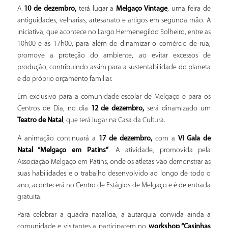
A
10 de dezembro,
terá lugar a
Melgaço Vintage
, uma feira de
antiguidades, velharias, artesanato e artigos em segunda mão. A
iniciativa, que acontece no Largo Hermenegildo Solheiro, entre as
10h00 e as 17h00, para além de dinamizar o comércio de rua,
promove a proteção do ambiente, ao evitar excessos de
produção, contribuindo assim para a sustentabilidade do planeta
e do próprio orçamento familiar.
Em exclusivo para a comunidade escolar de Melgaço e para os
Centros de Dia, no dia
12 de dezembro,
será dinamizado um
Teatro de Natal
, que terá lugar na Casa da Cultura.
A animação continuará a
17 de dezembro,
com a
VI Gala de
Natal “Melgaço em Patins”
. A atividade, promovida pela
Associação Melgaço em Patins, onde os atletas vão demonstrar as
suas habilidades e o trabalho desenvolvido ao longo de todo o
ano, acontecerá no Centro de Estágios de Melgaço e é de entrada
gratuita.
Para celebrar a quadra natalícia, a autarquia convida ainda a
comunidade e visitantes a participarem no
workshop “Casinhas