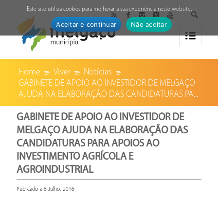
↓
Este site utiliza cookies para melhorar a sua experiência neste website.
Aceitar e continuar
Não aceitar
Home
Viver
Notícias
GABINETE DE APOIO AO INVESTIDOR DE MELGAÇO
AJUDA NA ELABORAÇÃO DAS CANDIDATURAS PA...
GABINETE DE APOIO AO INVESTIDOR DE
MELGAÇO AJUDA NA ELABORAÇÃO DAS
CANDIDATURAS PARA APOIOS AO
INVESTIMENTO AGRÍCOLA E
AGROINDUSTRIAL
Publicado a 6 Julho, 2016