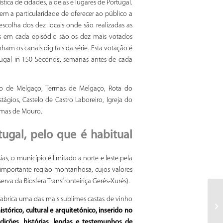
tica de cidades, aldeias e lugares de Portugal.
em a particularidade de oferecer ao público a
escolha dos dez locais onde são realizadas as
dos em cada episódio são os dez mais votados
am os canais digitais da série. Esta votação é
ugal in 150 Seconds’, semanas antes de cada
lo de Melgaço, Termas de Melgaço, Rota do
tágios, Castelo de Castro Laboreiro, Igreja do
amas de Mouro.
ugal, pelo que é habitual
s, o município é limitado a norte e leste pela
 importante região montanhosa, cujos valores
rva da Biosfera Transfronteiriça Gerês-Xurés).
 fabrica uma das mais sublimes castas de vinho
tórico, cultural e arquitetónico, inserido no
ições, histórias, lendas e testemunhos de