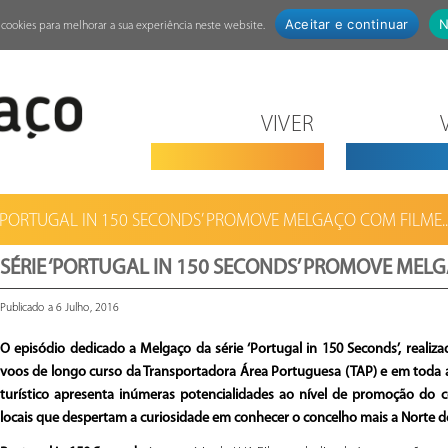
Aceitar e continuar
N
za cookies para melhorar a sua experiência neste website.
VIVER
 ‘PORTUGAL IN 150 SECONDS’ PROMOVE MELGAÇO COM FILME..
SÉRIE ‘PORTUGAL IN 150 SECONDS’ PROMOVE MEL
Publicado a 6 Julho, 2016
O episódio dedicado a Melgaço da série ‘Portugal in 150 Seconds’, realizad
voos de longo curso da Transportadora Área Portuguesa (TAP) e em toda a 
turístico apresenta inúmeras potencialidades ao nível de promoção do 
locais que despertam a curiosidade em conhecer o concelho mais a Norte d