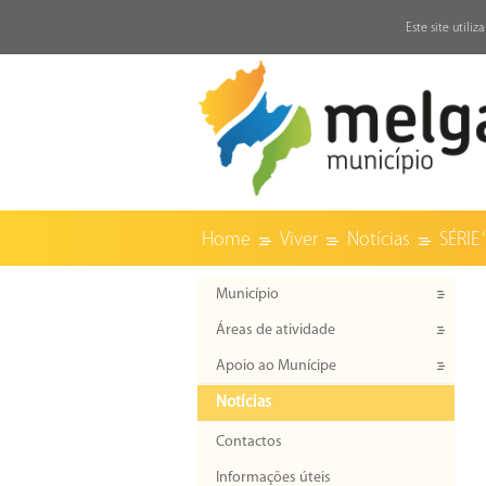
↓
Este site utili
Home
Viver
Notícias
SÉRIE
Município
Áreas de atividade
Apoio ao Munícipe
Notícias
Contactos
Informações úteis