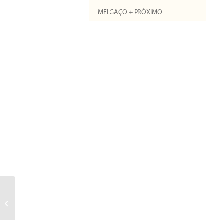
MELGAÇO + PRÓXIMO
EXECUTIVO VISITOU
ONTEM A FREGUESIA
DE ALVAREDO E HOJE
VISITA CRISTÓVAL