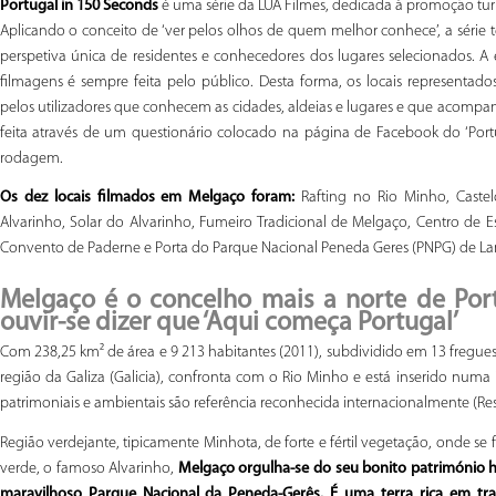
Portugal in 150 Seconds
é uma série da LUA Filmes, dedicada à promoção turís
Aplicando o conceito de ‘ver pelos olhos de quem melhor conhece’, a série t
perspetiva única de residentes e conhecedores dos lugares selecionados. A 
filmagens é sempre feita pelo público. Desta forma, os locais representa
pelos utilizadores que conhecem as cidades, aldeias e lugares e que acompanh
feita através de um questionário colocado na página de Facebook do ‘Port
rodagem.
Os dez locais filmados em Melgaço foram:
Rafting no Rio Minho, Caste
Alvarinho, Solar do Alvarinho, Fumeiro Tradicional de Melgaço, Centro de Es
Convento de Paderne e Porta do Parque Nacional Peneda Geres (PNPG) de L
Melgaço é o concelho mais a norte de Port
ouvir-se dizer que ‘Aqui começa Portugal’
Com 238,25 km² de área e 9 213 habitantes (2011), subdividido em 13 freguesia
região da Galiza (Galicia), confronta com o Rio Minho e está inserido numa
patrimoniais e ambientais são referência reconhecida internacionalmente (Rese
Região verdejante, tipicamente Minhota, de forte e fértil vegetação, onde se
verde, o famoso Alvarinho,
Melgaço orgulha-se do seu bonito património his
maravilhoso Parque Nacional da Peneda-Gerês. É uma terra rica em trad