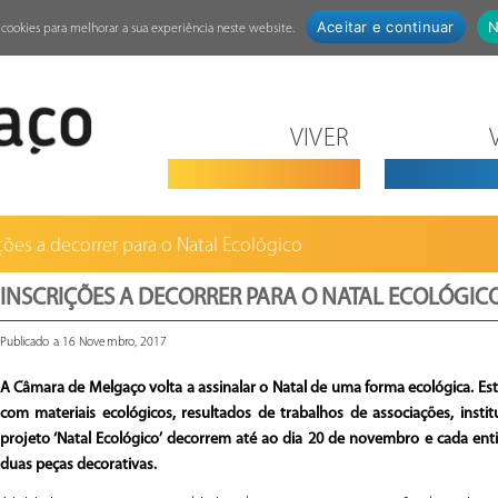
Aceitar e continuar
N
za cookies para melhorar a sua experiência neste website.
VIVER
ções a decorrer para o Natal Ecológico
INSCRIÇÕES A DECORRER PARA O NATAL ECOLÓGIC
Publicado a 16 Novembro, 2017
A Câmara de Melgaço volta a assinalar o Natal de uma forma ecológica. Este
com materiais ecológicos, resultados de trabalhos de associações, institu
projeto ‘Natal Ecológico’ decorrem até ao dia 20 de novembro e cada e
duas peças decorativas.