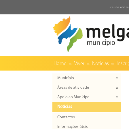
↓
Este site utili
Home
Viver
Notícias
Inscri
Município
Áreas de atividade
Apoio ao Munícipe
Notícias
Contactos
Informações úteis