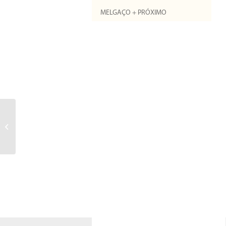
MELGAÇO + PRÓXIMO
3ª edição da Festa do
Espumante